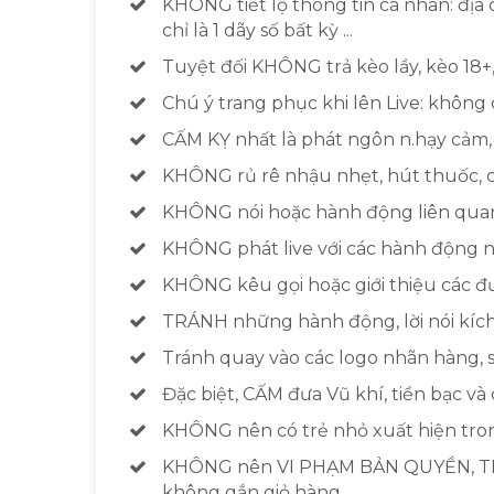
KHÔNG tiết lộ thông tin cá nhân: địa c
chỉ là 1 dãy số bất kỳ ...
Tuyệt đối KHÔNG trả kèo lầy, kèo 18+,
Chú ý trang phục khi lên Live: không 
CẤM KỴ nhất là phát ngôn n.hạy cảm, khi
KHÔNG rủ rê nhậu nhẹt, hút thuốc, cá
KHÔNG nói hoặc hành động liên quan
KHÔNG phát live với các hành động ngu
KHÔNG kêu gọi hoặc giới thiệu các đườ
TRÁNH những hành động, lời nói kích
Tránh quay vào các logo nhãn hàng, sả
Đặc biệt, CẤM đưa Vũ khí, tiền bạc và
KHÔNG nên có trẻ nhỏ xuất hiện tr
KHÔNG nên VI PHẠM BẢN QUYỀN, TH
không gắn giỏ hàng