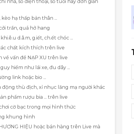
hỉ nhà, số điện thoại, số tuổi hay đơn giản
 kèo hạ thấp bản thân ...
cởi trần, quá hở hang
.ê.u d.â.m, g.iết, ch.ết chóc ...
c chất kích thích trên live
 về vấn đề NẠP XU trên live
y hiểm như lái xe, đu dây ...
ng link hoặc bio ...
 động thù địch, xỉ nhục lăng mạ người khác
n phẩm rượu bia ... trên live
 chơi cờ bạc trong mọi hình thức
ong khung hình
ƯƠNG HIỆU hoặc bán hàng trên Live mà