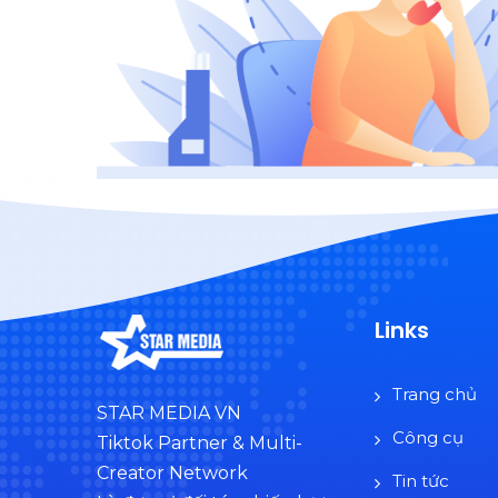
Links
Trang chủ
STAR MEDIA VN
Công cụ
Tiktok Partner & Multi-
Creator Network
Tin tức