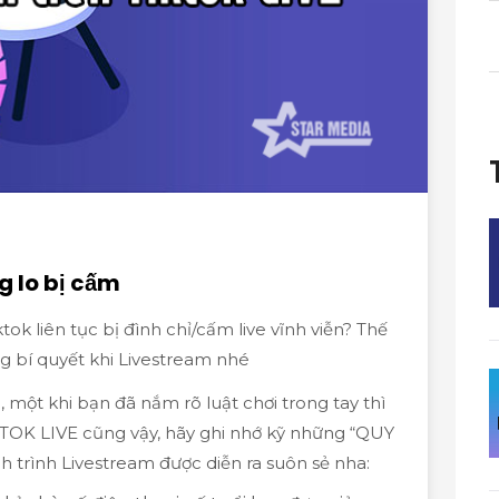
g lo bị cấm
ok liên tục bị đình chỉ/cấm live vĩnh viễn? Thế
 bí quyết khi Livestream nhé
, một khi bạn đã nắm rõ luật chơi trong tay thì
KTOK LIVE cũng vậy, hãy ghi nhớ kỹ những “QUY
rình Livestream được diễn ra suôn sẻ nha: