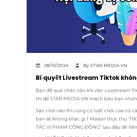
28/10/2024
By STAR MEDIA VN
Bí quyết Livestream Tiktok khôn
Bạn đã quá chán nản khi việc Livestream Tikt
thì để STAR MEDIA VN mách bảo bạn những
Sân chơi nào thì cũng có luật chơi của nó cả
bạn sẽ không khác gì 1 Master thực thụ. TI
TẮC VI PHẠM CỘNG ĐỒNG” sau đây để hành t